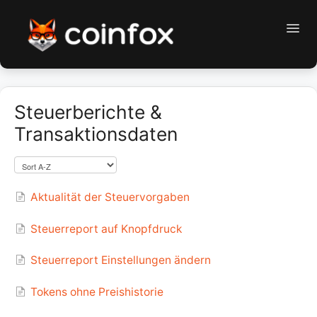
Toggl
Navig
CoinFox Support
Steuerberichte &
Erste Schritte
Transaktionsdaten
First steps
Contact
Aktualität der Steuervorgaben
Steuerreport auf Knopfdruck
Steuerreport Einstellungen ändern
Tokens ohne Preishistorie